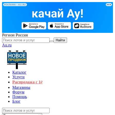
РЕКЛАМА • AU.RU
Регион
Россия
Найти
Au.ru
Каталог
Услуги
Распродажа с 1
₽
Магазины
Форум
Помощь
Блог