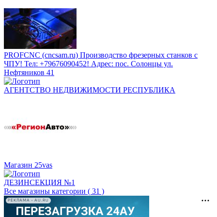
PROFCNC (cncsam.ru) Производство фрезерных станков с
ЧПУ! Тел: +79676090452! Адрес: пос. Солонцы ул.
Нефтяников 41
АГЕНТСТВО НЕДВИЖИМОСТИ РЕСПУБЛИКА
Магазин 25vas
ДЕЗИНСЕКЦИЯ №1
Все магазины категории ( 31 )
РЕКЛАМА • AU.RU