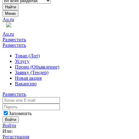
Найти
Меню
Au.ru
Au.ru
Разместить
Разместить
Товар (Лот)
Услугу
Промо (Объявление)
Заявку (Тендер)
Новая акция
Вакансию
Разместить
Запомнить
Войти
Войти
Или:
Регистрация