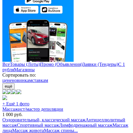
Все
Товары (Лоты)
Промо (Объявления)
Заявки (Тендеры)
С 1
рубля
Магазины
Сортировать по:
цене
новинкам
ставкам
ещё
+ Ещё 1 фото
Массажист/мастер депиляции
1 000
руб.
Оздоровительный, классический массаж
Антицеллюлитный
массаж
Спортивный массаж
Лимфодренажный массаж
Массаж
лица
Массаж живота
Массаж спины
...