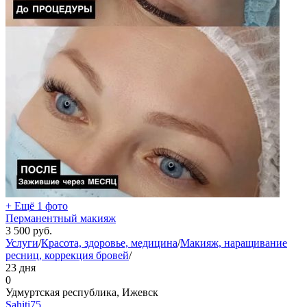
+ Ещё 1 фото
Перманентный макияж
3 500
руб.
Услуги
/
Красота, здоровье, медицина
/
Макияж, наращивание
ресниц, коррекция бровей
/
23 дня
0
Удмуртская республика, Ижевск
Sahiti75