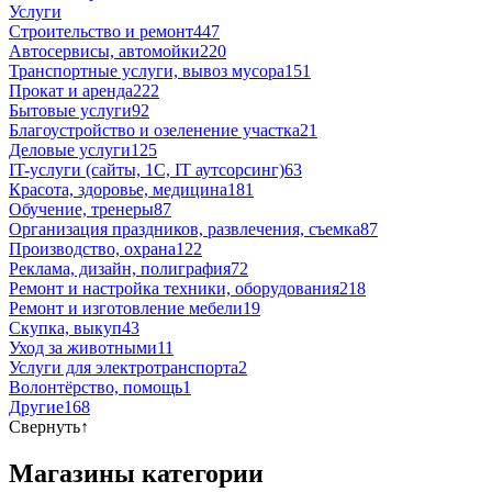
Услуги
Строительство и ремонт
447
Автосервисы, автомойки
220
Транспортные услуги, вывоз мусора
151
Прокат и аренда
222
Бытовые услуги
92
Благоустройство и озеленение участка
21
Деловые услуги
125
IT-услуги (сайты, 1C, IT аутсорсинг)
63
Красота, здоровье, медицина
181
Обучение, тренеры
87
Организация праздников, развлечения, съемка
87
Производство, охрана
122
Реклама, дизайн, полиграфия
72
Ремонт и настройка техники, оборудования
218
Ремонт и изготовление мебели
19
Скупка, выкуп
43
Уход за животными
11
Услуги для электротранспорта
2
Волонтёрство, помощь
1
Другие
168
Свернуть
↑
Магазины категории