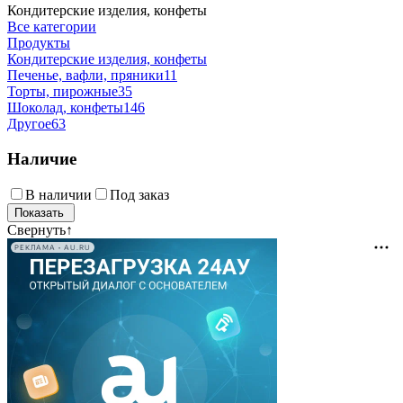
Кондитерские изделия, конфеты
Все категории
Продукты
Кондитерские изделия, конфеты
Печенье, вафли, пряники
11
Торты, пирожные
35
Шоколад, конфеты
146
Другое
63
Наличие
В наличии
Под заказ
Свернуть
↑
РЕКЛАМА • AU.RU