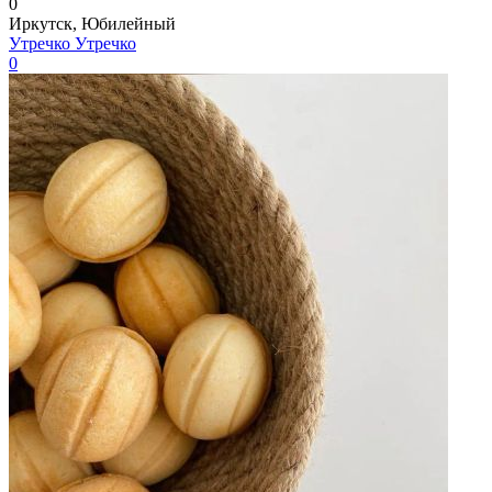
0
Иркутск, Юбилейный
Утречко Утречко
0