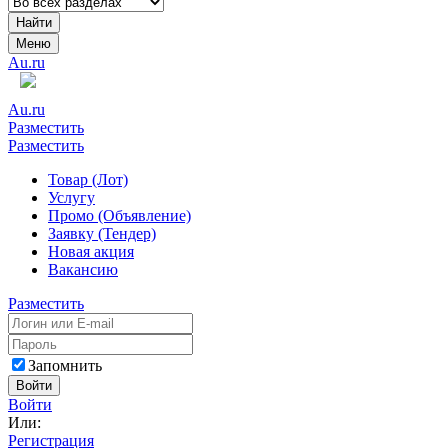
Найти
Меню
Au.ru
Au.ru
Разместить
Разместить
Товар (Лот)
Услугу
Промо (Объявление)
Заявку (Тендер)
Новая акция
Вакансию
Разместить
Запомнить
Войти
Войти
Или:
Регистрация