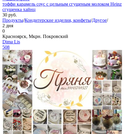
тоффи карамель соус с цельным сгущеным молоком Heinz
сгущенка хайнц
30
руб.
Продукты
/
Кондитерские изделия, конфеты
/
Другое
/
2 дня
0
Красноярск, Мкрн. Покровский
Dima Lis
508