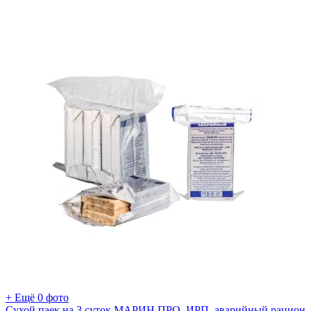
+ Ещё 0 фото
Сухой паек на 3 суток МАРИН ПРО, ИРП, аварийный рацион