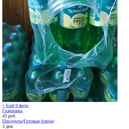
+ Ещё 0 фото
Газировка
45
руб.
Продукты
/
Готовые блюда
/
3 дня