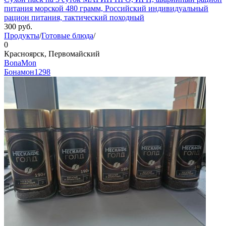
питания морской 480 грамм, Российский индивидуальный
рацион питания, тактический походный
300
руб.
Продукты
/
Готовые блюда
/
0
Красноярск, Первомайский
BonaMon
Бонамон
1298