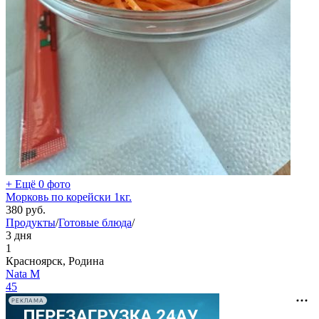
+ Ещё 0 фото
Морковь по корейски 1кг.
380
руб.
Продукты
/
Готовые блюда
/
3 дня
1
Красноярск, Родина
Nata M
45
РЕКЛАМА