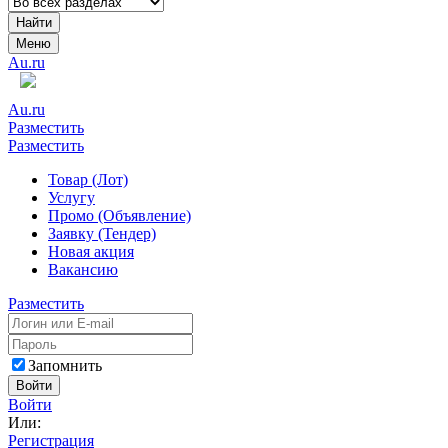
Найти
Меню
Au.ru
Au.ru
Разместить
Разместить
Товар (Лот)
Услугу
Промо (Объявление)
Заявку (Тендер)
Новая акция
Вакансию
Разместить
Запомнить
Войти
Войти
Или:
Регистрация