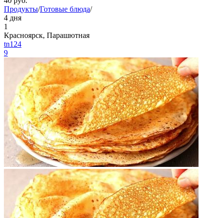
40
руб.
Продукты
/
Готовые блюда
/
4 дня
1
Красноярск, Парашютная
tn124
9