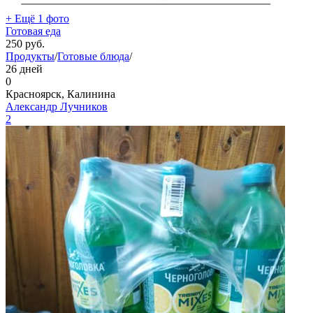
+ Ещё 1 фото
Готовая еда
250
руб.
Продукты
/
Готовые блюда
/
26 дней
0
Красноярск, Калинина
Александр Лучников
2