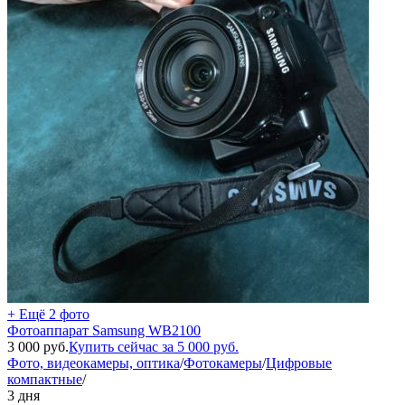
+ Ещё 2 фото
Фотоаппарат Samsung WB2100
3 000
руб.
Купить сейчас за
5 000
руб.
Фото, видеокамеры, оптика
/
Фотокамеры
/
Цифровые
компактные
/
3 дня