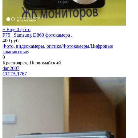
+ Ещё 0 фото
F75 . Samsung D860 фотокамера .
400
руб.
Фото, видеокамеры, оптика
/
Фотокамеры
/
Цифровые
компактные
/
0
Красноярск, Первомайский
dan2007
СОТАЛ
767