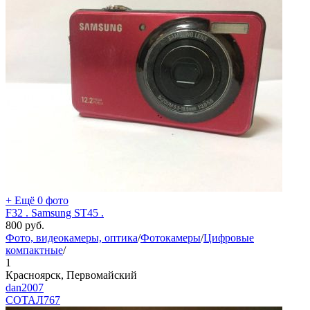
+ Ещё 0 фото
F32 . Samsung ST45 .
800
руб.
Фото, видеокамеры, оптика
/
Фотокамеры
/
Цифровые
компактные
/
1
Красноярск, Первомайский
dan2007
СОТАЛ
767