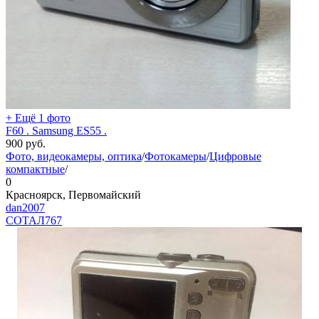
+ Ещё 1 фото
F60 . Samsung ES55 .
900
руб.
Фото, видеокамеры, оптика
/
Фотокамеры
/
Цифровые
компактные
/
0
Красноярск, Первомайский
dan2007
СОТАЛ
767