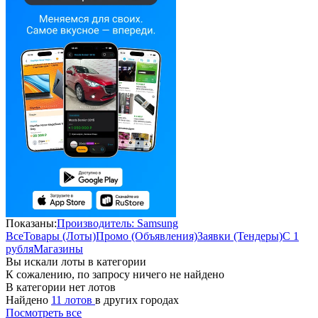
Показаны:
Производитель: Samsung
Все
Товары (Лоты)
Промо (Объявления)
Заявки (Тендеры)
С 1
рубля
Магазины
Вы искали лоты в категории
К сожалению, по запросу ничего не найдено
В категории нет лотов
Найдено
11 лотов
в других городах
Посмотреть все