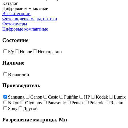
Каталог
Цифровые компактные
Все категории
Фото, видеокамеры, оптика
Фотокамеры
Цифровые компактные
Состояние
Б/у
Новое
Неисправно
Наличие
В наличии
Производитель
Samsung
Canon
Casio
Fujifilm
HP
Kodak
Lumix
Nikon
Olympus
Panasonic
Pentax
Polaroid
Rekam
Sony
Другой
Разрешение матрицы, Мп