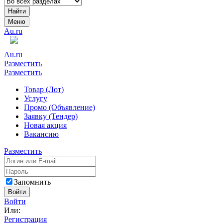
Найти
Меню
Au.ru
Au.ru
Разместить
Разместить
Товар (Лот)
Услугу
Промо (Объявление)
Заявку (Тендер)
Новая акция
Вакансию
Разместить
Запомнить
Войти
Войти
Или:
Регистрация