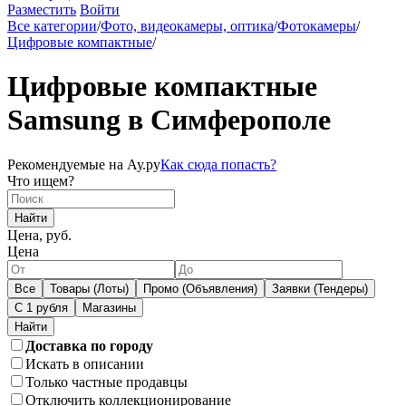
Разместить
Войти
Все категории
/
Фото, видеокамеры, оптика
/
Фотокамеры
/
Цифровые компактные
/
Цифровые компактные
Samsung в Симферополе
Рекомендуемые на Ау.ру
Как сюда попасть?
Что ищем?
Найти
Цена, руб.
Цена
Все
Товары (Лоты)
Промо (Объявления)
Заявки (Тендеры)
С 1 рубля
Магазины
Доставка по городу
Искать в описании
Только частные продавцы
Отключить коллекционирование