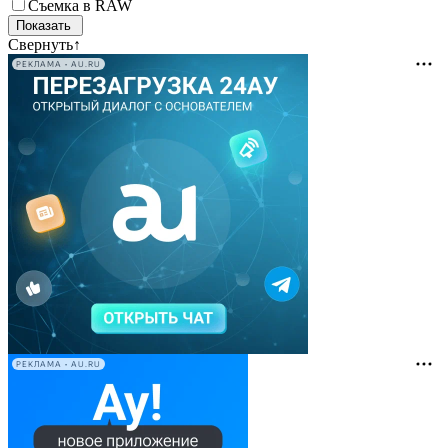
Съемка в RAW
Свернуть
↑
РЕКЛАМА • AU.RU
РЕКЛАМА • AU.RU