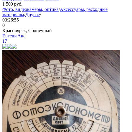
1 500
руб.
Фото, видеокамеры, оптика
/
Аксессуары, расходные
материалы
/
Другое
/
03:26:55
0
Красноярск, Солнечный
ЕвгешаАкс
17