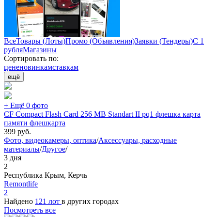
Все
Товары (Лоты)
Промо (Объявления)
Заявки (Тендеры)
С 1
рубля
Магазины
Сортировать по:
цене
новинкам
ставкам
ещё
+ Ещё 0 фото
CF Compact Flash Card 256 MB Standart II pq1 флешка карта
памяти флешкарта
399
руб.
Фото, видеокамеры, оптика
/
Аксессуары, расходные
материалы
/
Другое
/
3 дня
2
Республика Крым, Керчь
Remontlife
2
Найдено
121 лот
в других городах
Посмотреть все