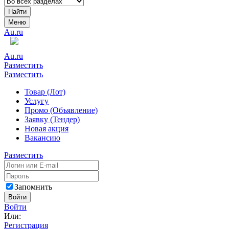
Найти
Меню
Au.ru
Au.ru
Разместить
Разместить
Товар (Лот)
Услугу
Промо (Объявление)
Заявку (Тендер)
Новая акция
Вакансию
Разместить
Запомнить
Войти
Войти
Или:
Регистрация