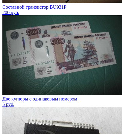
Составной транзистор BU931P
200
руб.
Две купюры с одинаковым номером
5
руб.