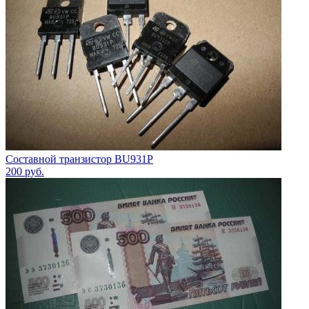
Составной транзистор BU931P
200
руб.