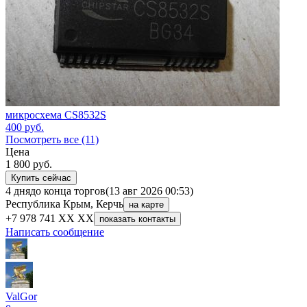
микросхема CS8532S
400
руб.
Посмотреть все (11)
Цена
1 800
руб.
Купить сейчас
4 дня
до конца торгов
(13 авг 2026 00:53)
Республика Крым, Керчь
на карте
+7 978 741 XX XX
показать контакты
Написать сообщение
ValGor