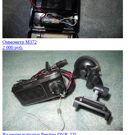
Оммометр М372
2 000
руб.
Видеорегестратор Prestige DVR-225