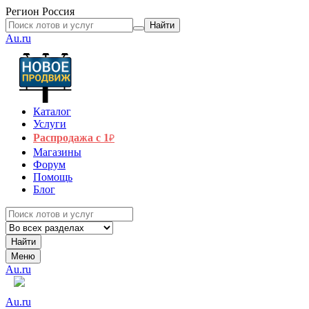
Регион
Россия
Найти
Au.ru
Каталог
Услуги
Распродажа с 1
₽
Магазины
Форум
Помощь
Блог
Найти
Меню
Au.ru
Au.ru