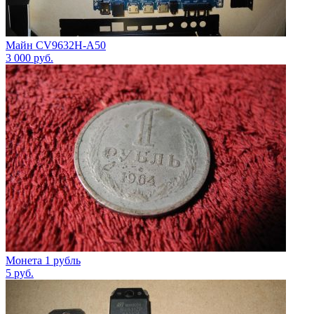
Майн CV9632H-A50
3 000
руб.
Монета 1 рубль
5
руб.