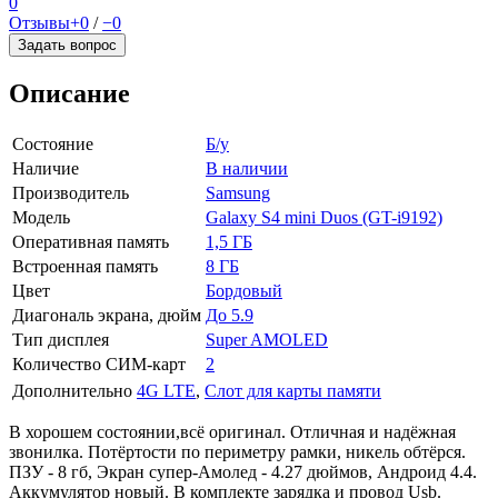
0
Отзывы
+0
/
−0
Задать вопрос
Описание
Состояние
Б/у
Наличие
В наличии
Производитель
Samsung
Модель
Galaxy S4 mini Duos (GT-i9192)
Оперативная память
1,5 ГБ
Встроенная память
8 ГБ
Цвет
Бордовый
Диагональ экрана, дюйм
До 5.9
Тип дисплея
Super AMOLED
Количество СИМ-карт
2
Дополнительно
4G LTE
,
Слот для карты памяти
В хорошем состоянии,всё оригинал. Отличная и надёжная
звонилка. Потёртости по периметру рамки, никель обтёрся.
ПЗУ - 8 гб, Экран супер-Амолед - 4.27 дюймов, Андроид 4.4.
Аккумулятор новый. В комплекте зарядка и провод Usb.