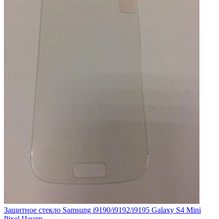
Защитное стекло Samsung i9190/i9192/i9195 Galaxy S4 Mini
Pixel Центр