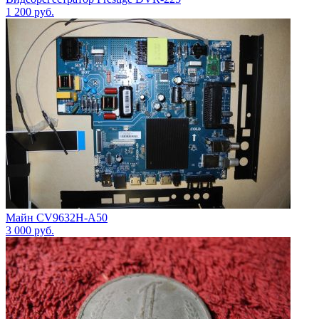
1 200
руб.
Майн CV9632H-A50
3 000
руб.