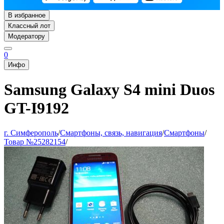
В избранное
Классный лот
Модератору
0
Инфо
Samsung Galaxy S4 mini Duos
GT-I9192
г. Симферополь
/
Смартфоны, связь, навигация
/
Смартфоны
/
Товар №25282154
/