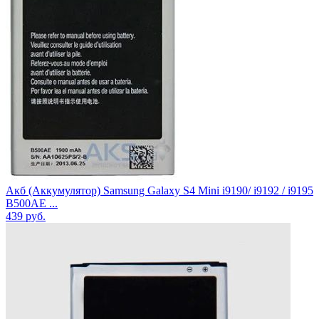
Акб (Аккумулятор) Samsung Galaxy S4 Mini i9190/ i9192 / i9195
B500AE ...
439
руб.